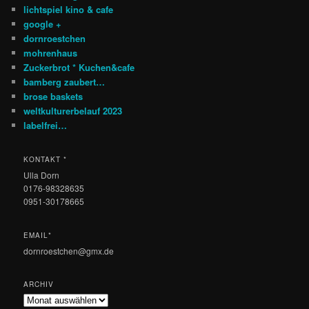
lichtspiel kino & cafe
google +
dornroestchen
mohrenhaus
Zuckerbrot * Kuchen&cafe
bamberg zaubert…
brose baskets
weltkulturerbelauf 2023
labelfrei…
KONTAKT *
Ulla Dorn
0176-98328635
0951-30178665
EMAIL*
dornroestchen@gmx.de
ARCHIV
Archiv