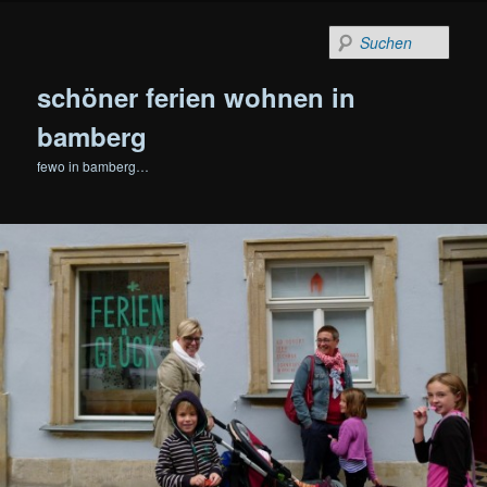
Zum
primären
Such
Inhalt
springen
schöner ferien wohnen in
bamberg
fewo in bamberg…