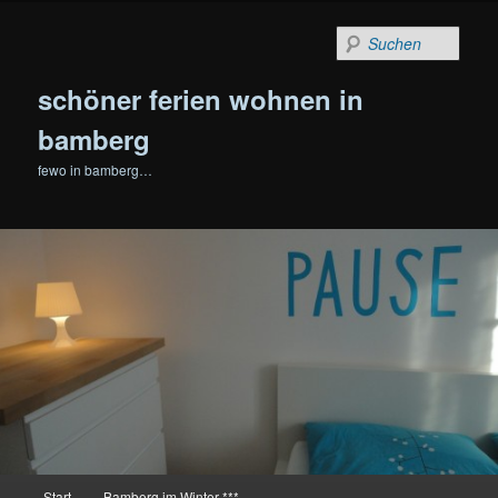
Zum
Zum
primären
sekundären
Such
Inhalt
Inhalt
springen
springen
schöner ferien wohnen in
bamberg
fewo in bamberg…
Hauptmenü
Start
Bamberg im Winter ***