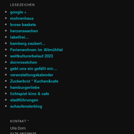
LESEZEICHEN
google +
mohrenhaus
brose baskets
herzenssachen
labelfrei…
bamberg zaubert…
Ferienwohnen im Altmühltal
weltkulturerbelauf 2023
dornroestchen
gebt uns ein gefällt mir…
veranstaltungskalender
Zuckerbrot * Kuchen&cafe
hamburgerliebe
lichtspiel kino & cafe
stadtführungen
schaufensterblog
KONTAKT *
Ulla Dorn
0176-98328635