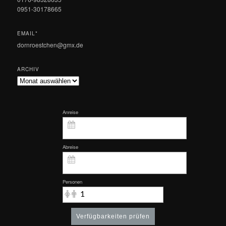
0951-30178665
EMAIL*
dornroestchen@gmx.de
ARCHIV
Archiv
Anreise
Abreise
Personen
Verfügbarkeiten prüfen